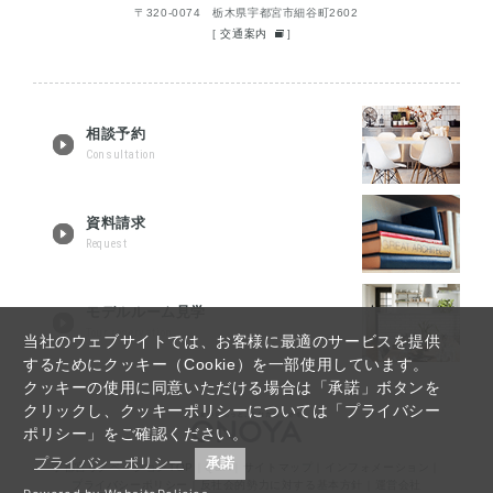
〒320-0074 栃木県宇都宮市細谷町2602
[
交通案内
]
相談予約
Consultation
資料請求
Request
モデルルーム見学
Tour reservation
当社のウェブサイトでは、お客様に最適のサービスを提供
するためにクッキー（Cookie）を一部使用しています。
クッキーの使用に同意いただける場合は「承諾」ボタンを
クリックし、クッキーポリシーについては「プライバシー
ポリシー」をご確認ください。
プライバシーポリシー
承諾
宇都宮リノベーションTOP
｜
Q&A
｜
サイトマップ
｜
インフォメーション
｜
プライバシーポリシー
｜
反社会的勢力に対する基本方針
｜
運営会社