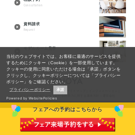
Consultation
資料請求
Request
モデルルーム見学
Tour reservation
当社のウェブサイトでは、お客様に最適のサービスを提供
するためにクッキー（Cookie）を一部使用しています。
クッキーの使用に同意いただける場合は「承諾」ボタンを
クリックし、クッキーポリシーについては「プライバシー
ポリシー」をご確認ください。
プライバシーポリシー
承諾
宇都宮リノベーションTOP
｜
Q&A
｜
サイトマップ
｜
インフォメーション
｜
プライバシーポリシー
｜
反社会的勢力に対する基本方針
｜
運営会社
Powered by WebsitePolicies
(C)Copyrights All Rights Reserved,Onoya Inc.
フェアへの予約はこちらから