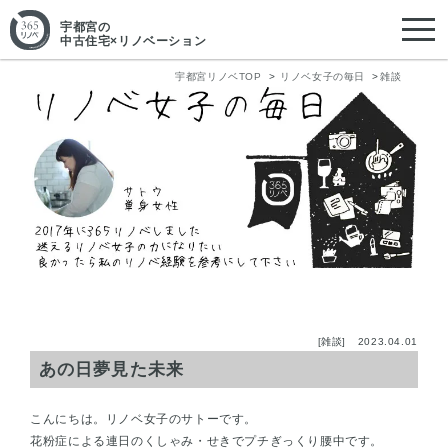
宇都宮
の
中古住宅×リノベーション
宇都宮リノベTOP
リノベ女子の毎日
雑談
[雑談]
2023.04.01
あの日夢見た未来
こんにちは。リノベ女子のサトーです。
花粉症による連日のくしゃみ・せきでプチぎっくり腰中です。