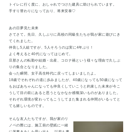
トイレに行く度に、おしゃれでつけた建具に助けられています。
手すり替わりになっており、将来安泰♡
あの日夢見た未来
さてさて。先日、久しぶりに高校の同級生たちが我が家に遊びにき
てくれました。
仲良し5人組ですが、5人そろうのは実に4年ぶり！
よく考えると40代になってはじめて。
旦那さんの転勤や結婚・出産、コロナ禍という様々な理由で久しぶ
りの集合となりました。
会った瞬間、女子高生時代に戻ってしまいましたよ。
18歳でそれぞれの道に歩みましたが、40歳になっても50歳になって
もおばあちゃんになっても仲良くしていこうと約束した未来が今こ
うして目の前にあると思うとなかなか感慨深いものがありました。
それぞれ環境が変わってもこうしてまた集まれる仲間がいるってと
ても嬉しいものです。
そんな友人たちですが、我が家のリ
ノベの際には、施工前の壁紙に一緒
に落書きをした思い出も。 以前も書