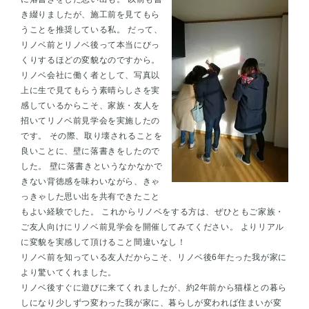
き綴りましたが、施工前を見てもら
うことを推奨している私。 だって、
リノベ前とリノベ後って本当にびっ
くりするほどの変貌なのですから。
リノベ会社に働く者として、写真以
上に生で見てもらう素晴らしさを実
感しているからこそ、家族・友人を
招いてリノベ前見学会を実施したの
です。 その際、取り壊されることを
良いことに、壁に落書きをしたので
した。 壁に落書きというなかなかで
きない背徳感を味わいながら、きゃ
っきゃした思い出を共有できたこと
もよい経験でした。 これからリノベをする方は、ぜひともご家族・
ご友人向けにリノベ前見学会を開催してみてください。 よりリアル
に変貌を実感して頂けること間違いなし！
リノベ前を知っている友人だからこそ、リノベ後6年たった我が家に
より驚いてくれました。
リノベ後すぐに遊びに来てくれましたが、約2年前から猫様との暮ら
しになり少しずつ変わった我が家に、暮らしが変われば住まいが変