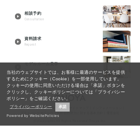
相談予約
Consultation
資料請求
Request
モデルルーム見学
Tour reservation
当社のウェブサイトでは、お客様に最適のサービスを提供
するためにクッキー（Cookie）を一部使用しています。
クッキーの使用に同意いただける場合は「承諾」ボタンを
クリックし、クッキーポリシーについては「プライバシー
ポリシー」をご確認ください。
プライバシーポリシー
承諾
宇都宮リノベーションTOP
｜
Q&A
｜
サイトマップ
｜
インフォメーション
｜
プライバシーポリシー
｜
反社会的勢力に対する基本方針
｜
運営会社
Powered by WebsitePolicies
(C)Copyrights All Rights Reserved,Onoya Inc.