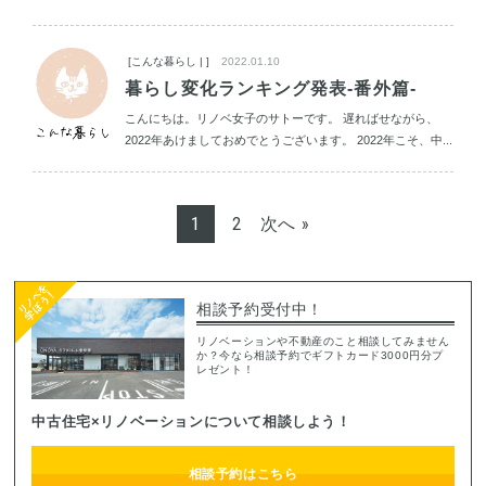
[こんな暮らし | ]
2022.01.10
暮らし変化ランキング発表-番外篇-
こんにちは。リノベ女子のサトーです。 遅ればせながら、
2022年あけましておめでとうございます。 2022年こそ、中...
1
2
次へ »
相談予約受付中！
リノベーションや不動産のこと相談してみません
か？今なら相談予約でギフトカード3000円分プ
レゼント！
中古住宅×リノベーションについて相談しよう！
相談予約はこちら