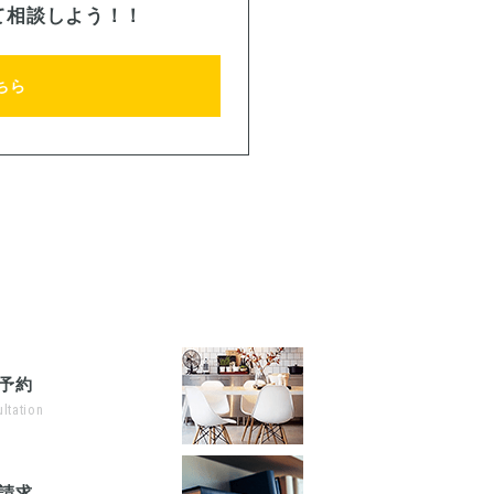
て相談しよう！！
ちら
予約
ltation
請求