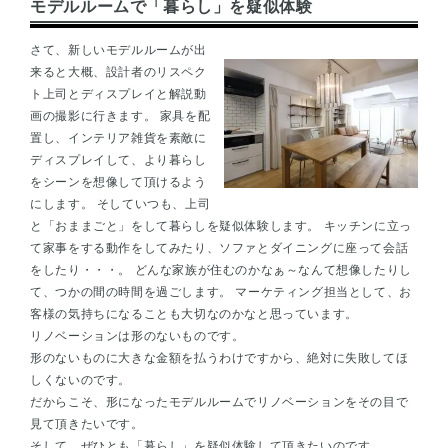
モデルルームで「暮らし」を疑似体験
さて、新しいモデルルームが出
来ると大概、設計者のリスペク
ト上司とディスプレイと解説動
画の撮影に行きます。 家具を配
置し、インテリア雑貨を素敵に
ディスプレイして、より暮らし
をシーンを想像して頂けるよう
にします。 そしていつも、上司
と「おままごと」をして暮らしを疑似体験します。 キッチンに立っ
て家事をする動作をしてみたり、ソファとダイニングに座って会話
をしたり・・・。 どんな家族が住むのかなぁ～なんて想像したりし
て、つかの間の時間を過ごします。 マーケティング担当として、お
客様の気持ちになることも大切なのかなと思っています。
リノベーションは形のないものです。
形のないものに大きな金額を払うわけですから、絶対に失敗してほ
しくないのです。
だからこそ、形になったモデルルームでリノベーションをその目で
見て頂きたいです。
そして、ぜひとも「暮らし」を疑似体験して頂きたいのです。