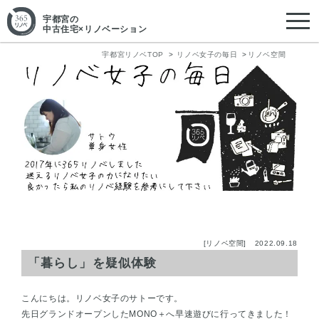
宇都宮
の
中古住宅×リノベーション
宇都宮リノベTOP
リノベ女子の毎日
リノベ空間
[リノベ空間]
2022.09.18
「暮らし」を疑似体験
こんにちは。リノベ女子のサトーです。
先日グランドオープンしたMONO＋へ早速遊びに行ってきました！