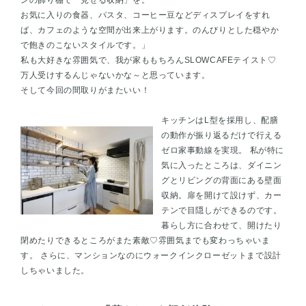
お気に入りの食器、パスタ、コーヒー豆などディスプレイをすれ
ば、カフェのような空間が出来上がります。のんびりとした穏やか
で飽きのこないスタイルです。」
私も大好きな雰囲気で、我が家ももちろんSLOWCAFEテイスト♡
万人受けするんじゃないかな～と思っています。
そして今回の間取りがまたいい！
キッチンはL型を採用し、配膳
の動作が振り返るだけで行える
ゼロ家事動線を実現。 私が特に
気に入ったところは、ダイニン
グとリビングの背面にある壁面
収納。扉を開けて設けず、カー
テンで目隠しができるのです。
暮らし方に合わせて、開けたり
閉めたりできるところがまた素敵♡雰囲気までも変わっちゃいま
す。 さらに、マンションなのにウォークインクローゼットまで設計
しちゃいました。