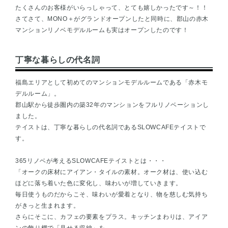
たくさんのお客様がいらっしゃって、とても嬉しかったです～！！
さてさて、MONO＋がグランドオープンしたと同時に、郡山の赤木
マンションリノベモデルルームも実はオープンしたのです！
丁寧な暮らしの代名詞
福島エリアとして初めてのマンションモデルルームである「赤木モ
デルルーム」。
郡山駅から徒歩圏内の築32年のマンションをフルリノベーションし
ました。
テイストは、丁寧な暮らしの代名詞であるSLOWCAFEテイストで
す。
365リノベが考えるSLOWCAFEテイストとは・・・
「オークの床材にアイアン・タイルの素材。オーク材は、使い込む
ほどに落ち着いた色に変化し、味わいが増していきます。
毎日使うものだからこそ、味わいが愛着となり、物を慈しむ気持ち
がきっと生まれます。
さらにそこに、カフェの要素をプラス。キッチンまわりは、アイア
ンの飾り棚で「見せる収納」を。