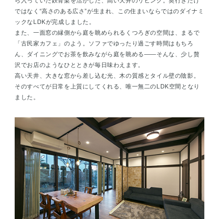
ら入っていた鉄骨梁を活かした、高い天井のリビング。奥行きだけ
ではなく“高さのある広さ”が生まれ、この住まいならではのダイナミ
ックなLDKが完成しました。
また、一面窓の縁側から庭を眺められるくつろぎの空間は、まるで
「古民家カフェ」のよう。ソファでゆったり過ごす時間はもちろ
ん、ダイニングでお茶を飲みながら庭を眺める——そんな、少し贅
沢でお店のようなひとときが毎日味わえます。
高い天井、大きな窓から差し込む光、木の質感とタイル壁の陰影。
そのすべてが日常を上質にしてくれる、唯一無二のLDK空間となり
ました。