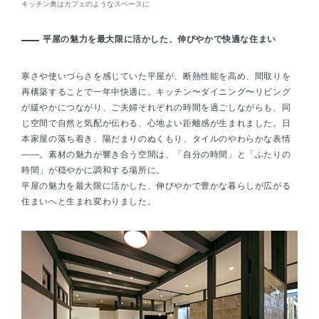
キッチン奥はカフェのようなスペースに
平屋の魅力を最大限に活かした、伸びやかで快適な住まい
寒さや使いづらさを感じていた平屋が、断熱性能を高め、間取りを
再構築することで一年中快適に。キッチン〜ダイニング〜リビング
が緩やかにつながり、ご夫婦それぞれの時間を過ごしながらも、同
じ空間で自然と気配が伝わる、心地よい距離感が生まれました。日
本家屋の落ち着き、陽だまりのぬくもり、タイルのやわらかな表情
——。素材の魅力が響き合う空間は、「自分の時間」と「ふたりの
時間」が穏やかに調和する場所に。
平屋の魅力を最大限に活かした、伸びやかで豊かな暮らしが広がる
住まいへと生まれ変わりました。