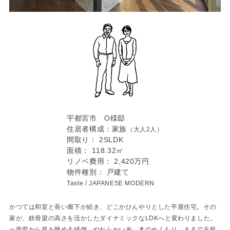
宇都宮市 O様邸
住居者構成：家族
（大人2人）
間取り： 2SLDK
面積： 118.32㎡
リノベ費用： 2,420万円
物件種別： 戸建て
Taste /
JAPANESE MODERN
かつては和室と長い廊下が続き、どこかひんやりとした平屋住宅。その
家が、鉄骨梁の高さを活かしたダイナミックなLDKへと変わりました。
一面窓から庭を眺める縁側、やわらかい光、木のぬくもり。まるで古民