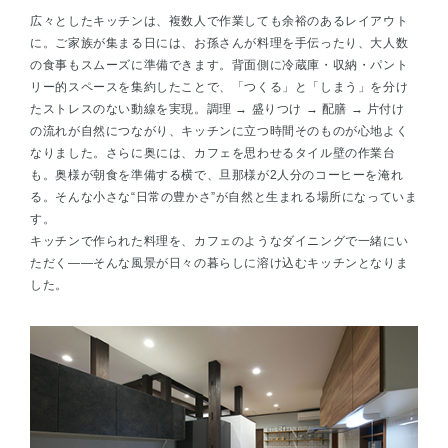
広々としたキッチンは、複数人で作業しても余裕のあるレイアウト
に。ご家族が集まる日には、お孫さんが料理を手伝ったり、大人数
の食事もスムーズに準備できます。背面側に冷蔵庫・収納・パント
リー的スペースを集約したことで、「つくる」と「しまう」を分け
たストレスのない動線を実現。調理 → 盛りつけ → 配膳 → 片付け
の流れが自然につながり、キッチンに立つ時間そのものが心地よく
なりました。さらに奥には、カフェを思わせるタイル壁の作業台
も。奥様が朝食を準備する横で、旦那様が2人分のコーヒーを淹れ
る。そんな小さな“日常の豊かさ”が自然と生まれる場所になっていま
す。
キッチンで作られた料理を、カフェのようなダイニングで一緒にい
ただく——そんな風景が日々の暮らしに溶け込むキッチンとなりま
した。