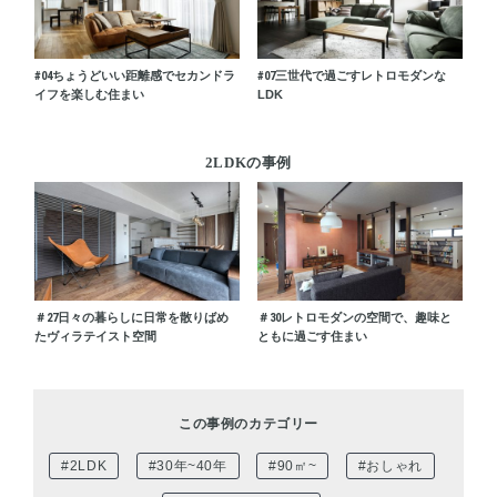
#04
ちょうどいい距離感でセカンドラ
#07
三世代で過ごすレトロモダンな
イフを楽しむ住まい
LDK
2LDKの事例
＃27
日々の暮らしに日常を散りばめ
＃30
レトロモダンの空間で、趣味と
たヴィラテイスト空間
ともに過ごす住まい
この事例のカテゴリー
#2LDK
#30年~40年
#90㎡~
#おしゃれ