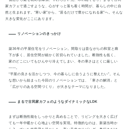
家カフェで過ごすような、心がすっと落ち着く時間が、暮らしの中に自
然と生まれます。“寒い家”から、“居るだけで豊かになれる家”へ。そんな
大きな変化がここにあります。
リノベーションのきっかけ
築36年の平屋住宅をリノベーション。間取りは昔ながらの和室と廊
下が多く、居住空間が細かく区切られていました。断熱性も低く、
家のどこにいてもひんやり冷えてしまい、冬の寒さはとくに厳しい
——。
“平屋の良さを活かしつつ、今の暮らしに合うように整えたい”。そん
な想いから始まった今回のリノベーションでは、「寒さの解消」と
「広がりのある空間づくり」 が大きなテーマになりました。
まるで古民家カフェのようなダイナミックなLDK
まずは断熱性能をしっかりと高めることで、リビングを大きく広げ
ても一年中暖かく心地よい空間を実現。特徴的なのは、新築当時か