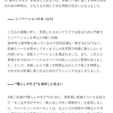
が❝暮らしやすさ❞を追求した住まいは、夫婦で一緒に過ごす時間も自分
のための時間も、どちらも大切にできる理想の住まいとなりました。
リノベーションのきっかけ
ご主人の退職に伴い、充実したセカンドライフを送るために戸建て
リノベーションを考えたA様ご夫婦。
築48年と築年数も経っているので住宅設備を一新するだけでなく、
収納スペースを増やしてすっきりした住空間で快適に暮らしたいと
の想いから、全面リノベーションを選ばれました。また、ご主人と
奥様それぞれのパーソナルスペースが欲しいとのご要望がありまし
た。そこで、夫婦ふたりで過ごす時間もおひとりで過ごす時間も、
それぞれが快適に過ごせるためのプランニングがはじまりました。
❝暮らしやすさ❞を追求した住まい
A様ご夫婦の❝暮らしやすさ❞のために、各部屋に収納スペースを設け
て『モノを片付けやすい・取り出しやすい環境作り』を追求しまし
た。ウォークインクローゼットは、おふたりの衣類や小物など十分