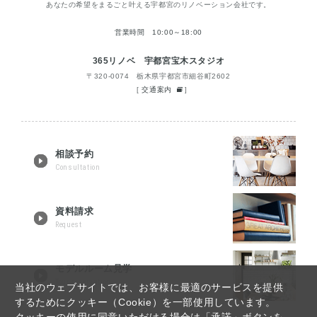
あなたの希望をまるごと叶える宇都宮のリノベーション会社です。
営業時間 10:00～18:00
365リノベ 宇都宮宝木スタジオ
〒320-0074 栃木県宇都宮市細谷町2602
[
交通案内
]
相談予約
Consultation
資料請求
Request
モデルルーム見学
Tour reservation
当社のウェブサイトでは、お客様に最適のサービスを提供
するためにクッキー（Cookie）を一部使用しています。