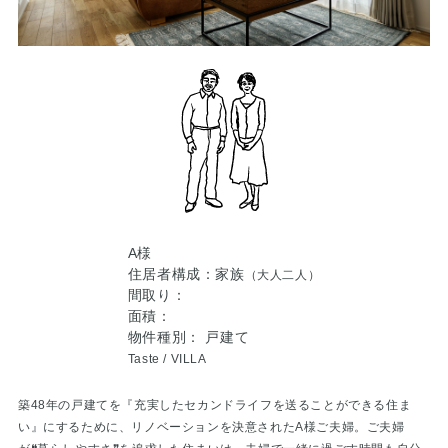
A様
住居者構成：家族
（大人二人）
間取り：
面積：
物件種別： 戸建て
Taste /
VILLA
築48年の戸建てを『充実したセカンドライフを送ることができる住ま
い』にするために、リノベーションを決意されたA様ご夫婦。ご夫婦