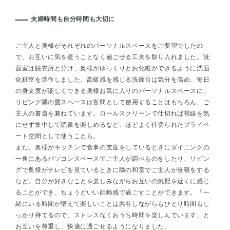
夫婦時間も自分時間も大切に
ご主人と奥様がそれぞれのパーソナルスペースをご要望でしたの
で、お互いに気を遣うことなく過ごせる工夫を取り入れました。洗
面室は脱衣所と分け、奥様がゆっくりとお化粧ができるように洗面
化粧室を造作しました。高級感を感じる洗面台は気分を高め、毎日
の身支度が楽しくできる奥様お気に入りのパーソナルスペースに。
リビング隣の畳スペースは客間として使用することはもちろん、ご
主人の書斎を兼ねています。ロールスクリーンで仕切れば視線を気
にせず集中して読書を楽しめるなど、ほどよく仕切られたプライベ
ート空間として使うことも。
また、奥様がキッチンで食事の支度をしているときにダイニングの
一角にあるパソコンスペースでご主人が調べものをしたり、リビン
グで奥様がテレビを見ているときに隣の和室でご主人が昼寝をする
など、自分が好きなことを楽しみながらお互いの気配を近くに感じ
ることができ、ちょうどいい距離感で過ごすことができます。「一
緒にいる時間が増えて楽しいことは共有しながらもひとり時間もし
っかり持てるので、ストレスなくおうち時間を楽しんでいます」と
お互いを尊重し、快適に過ごせるようになりました。