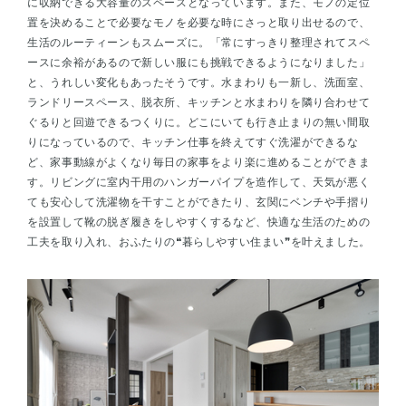
に収納できる大容量のスペースとなっています。また、モノの定位
置を決めることで必要なモノを必要な時にさっと取り出せるので、
生活のルーティーンもスムーズに。「常にすっきり整理されてスペ
ースに余裕があるので新しい服にも挑戦できるようになりました」
と、うれしい変化もあったそうです。水まわりも一新し、洗面室、
ランドリースペース、脱衣所、キッチンと水まわりを隣り合わせて
ぐるりと回遊できるつくりに。どこにいても行き止まりの無い間取
りになっているので、キッチン仕事を終えてすぐ洗濯ができるな
ど、家事動線がよくなり毎日の家事をより楽に進めることができま
す。リビングに室内干用のハンガーパイプを造作して、天気が悪く
ても安心して洗濯物を干すことができたり、玄関にベンチや手摺り
を設置して靴の脱ぎ履きをしやすくするなど、快適な生活のための
工夫を取り入れ、おふたりの❝暮らしやすい住まい❞を叶えました。