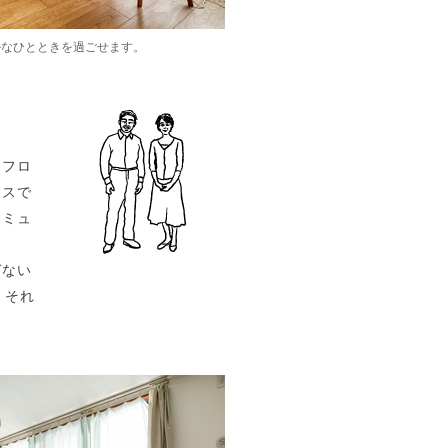
かなひとときを過ごせます。
とフロ
クスで
コミュ
ぎない
、それ