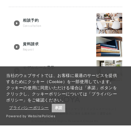
相談予約
Consultation
資料請求
Request
モデルルーム見学
Tour reservation
当社のウェブサイトでは、お客様に最適のサービスを提供
するためにクッキー（Cookie）を一部使用しています。
クッキーの使用に同意いただける場合は「承諾」ボタンを
クリックし、クッキーポリシーについては「プライバシー
ポリシー」をご確認ください。
プライバシーポリシー
承諾
宇都宮リノベーションTOP
｜
Q&A
｜
サイトマップ
｜
インフォメーション
｜
プライバシーポリシー
｜
反社会的勢力に対する基本方針
｜
運営会社
Powered by WebsitePolicies
(C)Copyrights All Rights Reserved,Onoya Inc.