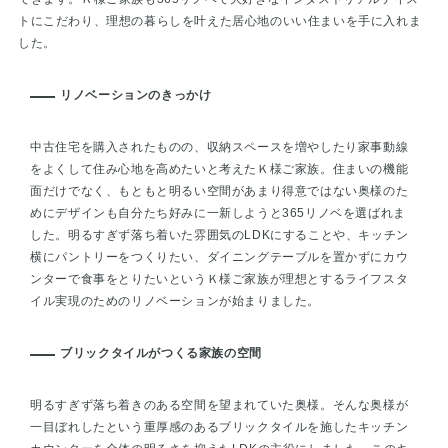
トにこだわり、理想の暮らしを叶えた居心地のいい住まいを手に入れま
した。
リノベーションのきっかけ
中古住宅を購入されたものの、収納スペースを増やしたり家事動線
をよくして住み心地を高めたいと考えたＫ様ご家族。住まいの機能
面だけでなく、もともと明るい空間があまり得意ではない奥様のた
めにデザインも自分たち好みに一新しようと365リノベを選ばれま
した。明るすぎず落ち着いた雰囲気のLDKにすることや、キッチン
横にパントリーをつくりたい、ダイニングテーブルを置かずにカウ
ンターで食事をとりたいというＫ様ご家族が理想とするライフスタ
イル実現のためのリノベーションが始まりました。
ブリックタイルがつくる家族の空間
明るすぎず落ち着きのある空間を望まれていた奥様。そんな奥様が
一目ぼれしたという重厚感のあるブリックタイルを施したキッチン