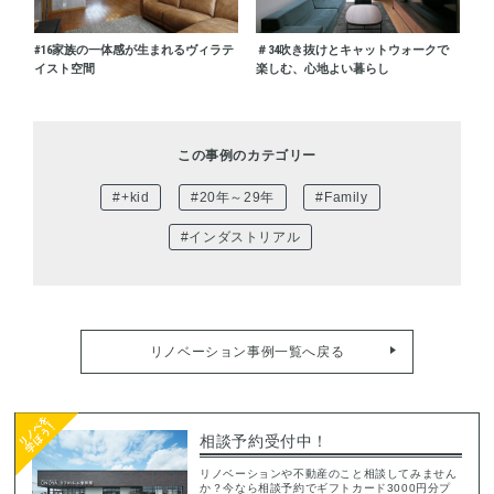
#16
家族の一体感が生まれるヴィラテ
＃34
吹き抜けとキャットウォークで
イスト空間
楽しむ、心地よい暮らし
この事例のカテゴリー
#+kid
#20年～29年
#Family
#インダストリアル
リノベーション事例一覧へ戻る
相談予約受付中！
リノベーションや不動産のこと相談してみません
か？今なら相談予約でギフトカード3000円分プ