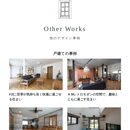
Other Works
他のデザイン事例
戸建ての事例
#32
二世帯が気持ち良く快適に過ごせ
＃30
レトロモダンの空間で、趣味と
る住まい
ともに過ごす住まい