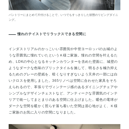
パントリーにまとめて片付けることで、いつでもすっきりした状態のリビングダイニ
ング。
憧れのテイストでリラックスできる空間に
インダストリアルのかっこいい雰囲気や中世ヨーロッパのお城のよ
うな雰囲気に憧れていたというＫ様ご家族。憧れの空間を叶えるた
め、LDKの中心となるキッチンカウンターを含めた壁面に、城壁の
ようなダークな色味のブリックタイルを施して、明るさを極力抑え
るためのグレーの壁紙を、暗くなりすぎないよう天井の一部には白
いクロスを使用しました。365リノベは空間に合わせた家具をそろ
えられるので、革張りでヴィンテージ感のあるダイニングチェアや
シンプルなデザインチェストなど、アンティークな雰囲気のインテ
リアで統一してまとまりのある空間に仕上げました。暖色の電球が
ダークな空間を暖かく照らす落ち着いた空間は居心地がよく、Ｋ様
ご家族のお気に入りの空間になりました。