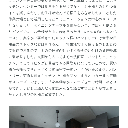
カウンターを全体の明るさを抑えたLDKの主役にしました。このキ
ッチンカウンターでは食事をとるだけでなく、お子様とのおやつタ
イムを楽しんだり、お子様が遊んでる様子をみながらちょっとした
作業の場として活用したりとコミュニケーションの中心のスペース
となりました。ダイニングテーブルを置かないことで広々と使える
リビングでは、お子様が自由に歩き回ったり、のびのび遊べるスペ
ースに。奥様がご要望されたキッチン横のパントリーには食品や日
用品のストックなどはもちろん、日常生活でよく使うものもまとめ
て収納できるので、ものの把握がしやすく普段の片付けの負担軽減
に繋がりました。玄関から入ってすぐの洗面室、パントリー、キッ
チン、そしてリビングと回遊できる間取りになっているので、買い
物から帰ってきたらすぐに洗面室で手洗い・うがいを済ませ、パン
トリーに荷物を置きキッチンで生鮮食品をしまうという一連の行動
がスムーズにできます。「家事動線がスムーズなので時間にゆとり
ができ、子どもと遊んだり家族みんなで過ごすひとときが増えまし
た」とお喜びのＫ様ご家族でした。