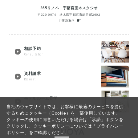
365リノベ 宇都宮宝木スタジオ
〒320-0074 栃木県宇都宮市細谷町2602
[
交通案内
]
相談予約
Consultation
資料請求
Request
モデルルーム見学
Tour reservation
当社のウェブサイトでは、お客様に最適のサービスを提供
するためにクッキー（Cookie）を一部使用しています。
クッキーの使用に同意いただける場合は「承諾」ボタンを
クリックし、クッキーポリシーについては「プライバシー
ポリシー」をご確認ください。