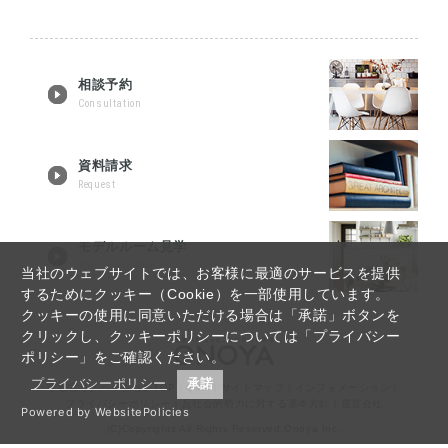
相談予約
Consultation
資料請求
Request
モデルルーム見学
Tour reservation
当社のウェブサイトでは、お客様に最適のサービスを提供
するためにクッキー（Cookie）を一部使用しています。
クッキーの使用に同意いただける場合は「承諾」ボタンを
クリックし、クッキーポリシーについては「プライバシー
ポリシー」をご確認ください。
プライバシーポリシー
承諾
宇都宮リノベーションTOP
｜
Q&A
｜
サイトマップ
｜
インフォメーション
｜
プライバシーポリシー
｜
反社会的勢力に対する基本方針
｜
運営会社
Powered by WebsitePolicies
(C)Copyrights All Rights Reserved,Onoya Inc.