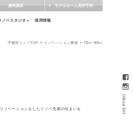
資料請求
モデルルーム見学予約
リノベスタジオ
採用情報
宇都宮リノベTOP
リノベ―ション事例
70㎡~80㎡
㎡のリノベーションをしたリノベ先輩の住まいを