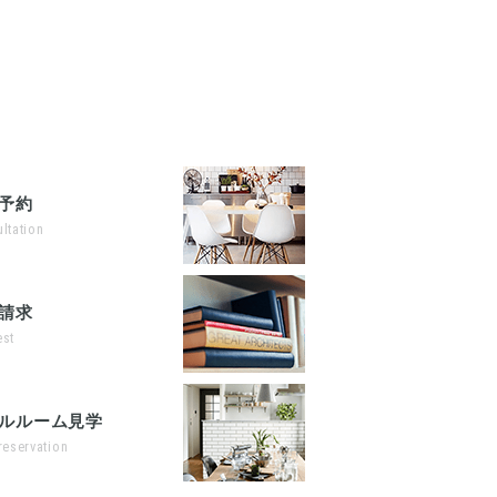
予約
ltation
請求
st
ルルーム見学
reservation