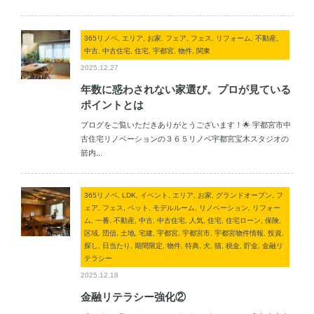
365リノベ, エリア, お家, フェア, フェス, リフォーム, 不動産,
中古, 中古住宅, 住宅, 宇都宮, 物件, 関東
2025.12.27
年数に惑わされない家選び。プロが見ている
ポイントとは
ブログをご覧いただきありがとうございます！🌟 宇都宮市中
古住宅リノベーションの３６５リノベ宇都宮宝木スタジオの
箭内...
365リノベ, LDK, イベント, エリア, お家, グランドオープン, フ
ェア, フェス, ペット, モデルルーム, リノベーション, リフォー
ム, 一番, 不動産, 中古, 中古住宅, 人気, 住宅, 住宅ローン, 保険,
区域, 団信, 土地, 宅建, 宇都宮, 宇都宮市, 宇都宮物件情報, 投資,
探し, 日当たり, 期間限定, 物件, 特典, 犬, 猫, 税金, 貯金, 金融リ
テラシー
2025.12.18
金融リテラシー強化②