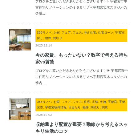
ブログをご覧いただきありがとうございます！✨ 宇都宮市中
古住宅リノベーションの３６５リノベ宇都宮宝木スタジオの
佐藤...
365リノベ, お家, フェア, フェス, 中古住宅, 住宅ローン, 宇都宮,
探し, 物件, 間取り
2025.12.14
今の家賃、もったいない？数字で考える持ち
家vs賃貸
ブログをご覧いただきありがとうございます！🌟 宇都宮市中
古住宅リノベーションの３６５リノベ宇都宮宝木スタジオの
箭内...
365リノベ, お家, フェア, フェス, 住宅, 収納, 土地, 宇都宮, 宇都
宮市, 宇都宮物件情報, 日当たり, 物件, 間取り, 関東
2025.12.02
収納量より配置が重要？動線から考えるスッ
キリ生活のコツ