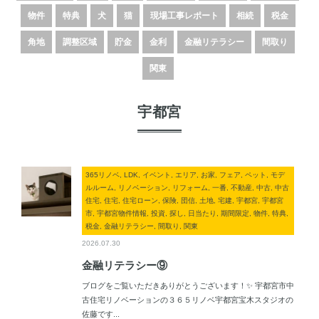
物件
特典
犬
猫
現場工事レポート
相続
税金
角地
調整区域
貯金
金利
金融リテラシー
間取り
関東
宇都宮
365リノベ, LDK, イベント, エリア, お家, フェア, ペット, モデ
ルルーム, リノベーション, リフォーム, 一番, 不動産, 中古, 中古
住宅, 住宅, 住宅ローン, 保険, 団信, 土地, 宅建, 宇都宮, 宇都宮
市, 宇都宮物件情報, 投資, 探し, 日当たり, 期間限定, 物件, 特典,
税金, 金融リテラシー, 間取り, 関東
2026.07.30
金融リテラシー⑨
ブログをご覧いただきありがとうございます！✨ 宇都宮市中
古住宅リノベーションの３６５リノベ宇都宮宝木スタジオの
佐藤です...