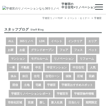
宇都宮
の
中古住宅×リノベーション
宇都宮リノベTOP
イベント・セミナー
宇都宮
スタッフブログ
Staff Blog
ALL
365リノベ
LDK
イベント
インテリア
エリア
お家
お盆
グランドオープン
フェア
フェス
ペット
マンション
モデルルーム
リノベーション
リフォーム
一番
不動産
中古
中古マンション
中古住宅
人気
休み
休日
住宅
住宅ローン
保険
区域
収納
団信
土地
宅建
宇都宮
宇都宮おすすめスポット
宇都宮リノベーションレポート
宇都宮市
宇都宮物件情報
市街化区域
投資
探し
新入社員
日当たり
期間限定