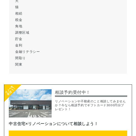
犬
猫
相続
税金
角地
調整区域
貯金
金利
金融リテラシー
間取り
関東
相談予約受付中！
リノベーションや不動産のこと相談してみません
か？今なら相談予約でギフトカード3000円分プ
レゼント！
中古住宅×リノベーションについて相談しよう！