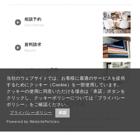
相談予約
Consultation
資料請求
Request
モデルルーム見学
Tour reservation
当社のウェブサイトでは、お客様に最適のサービスを提供
するためにクッキー（Cookie）を一部使用しています。
クッキーの使用に同意いただける場合は「承諾」ボタンを
クリックし、クッキーポリシーについては「プライバシー
ポリシー」をご確認ください。
プライバシーポリシー
承諾
宇都宮リノベーションTOP
｜
Q&A
｜
サイトマップ
｜
インフォメーション
｜
プライバシーポリシー
｜
反社会的勢力に対する基本方針
｜
運営会社
Powered by WebsitePolicies
(C)Copyrights All Rights Reserved,Onoya Inc.