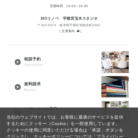
営業時間 10:00～18:00
365リノベ 宇都宮宝木スタジオ
〒320-0074 栃木県宇都宮市細谷町2602
[
交通案内
]
相談予約
Consultation
資料請求
Request
モデルルーム見学
Tour reservation
当社のウェブサイトでは、お客様に最適のサービスを提供
するためにクッキー（Cookie）を一部使用しています。
クッキーの使用に同意いただける場合は「承諾」ボタンを
クリックし、クッキーポリシーについては「プライバシー