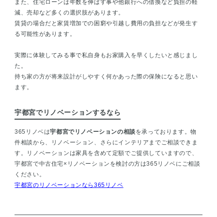
また、住宅ローンは年数を伸ばす事や他銀行への借換など負担の軽
減、売却など多くの選択肢があります。
賃貸の場合だと家賃増加での困窮や引越し費用の負担などが発生す
る可能性があります。
実際に体験してみる事で私自身もお家購入を早くしたいと感じまし
た。
持ち家の方が将来設計がしやすく何かあった際の保険になると思い
ます。
宇都宮でリノベーションするなら
365リノベは
宇都宮でリノベーションの相談
を承っております。物
件相談から、リノベーション、さらにインテリアまでご相談できま
す。リノベーションは家具を含めて定額でご提供していますので、
宇都宮で中古住宅×リノベーションを検討の方は365リノベにご相談
ください。
宇都宮のリノベーションなら365リノベ