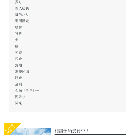
探し
新入社員
日当たり
期間限定
物件
特典
犬
猫
相続
税金
角地
調整区域
貯金
金利
金融リテラシー
間取り
関東
相談予約受付中！