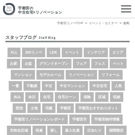
宇都宮
の
中古住宅×リノベーション
宇都宮リノベTOP
イベント・セミナー
金利
スタッフブログ
Staff Blog
ALL
365リノベ
LDK
イベント
インテリア
エリア
お家
お盆
グランドオープン
フェア
フェス
ペット
マンション
モデルルーム
リノベーション
リフォーム
一番
不動産
中古
中古マンション
中古住宅
人気
休み
休日
住宅
住宅ローン
保険
区域
収納
団信
土地
宅建
宇都宮
宇都宮おすすめスポット
宇都宮リノベーションレポート
宇都宮市
宇都宮物件情報
市街化区域
投資
探し
新入社員
日当たり
期間限定