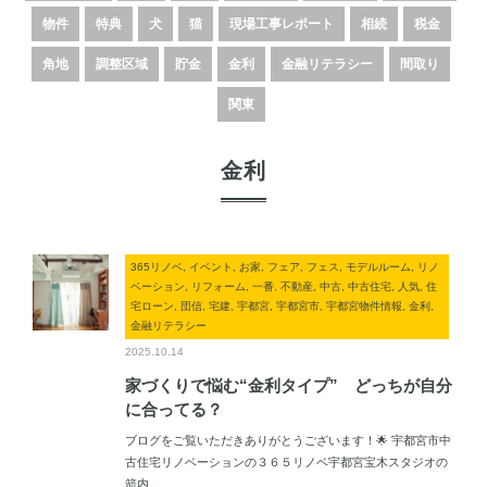
物件
特典
犬
猫
現場工事レポート
相続
税金
角地
調整区域
貯金
金利
金融リテラシー
間取り
関東
金利
365リノベ, イベント, お家, フェア, フェス, モデルルーム, リノ
ベーション, リフォーム, 一番, 不動産, 中古, 中古住宅, 人気, 住
宅ローン, 団信, 宅建, 宇都宮, 宇都宮市, 宇都宮物件情報, 金利,
金融リテラシー
2025.10.14
家づくりで悩む“金利タイプ” どっちが自分
に合ってる？
ブログをご覧いただきありがとうございます！🌟 宇都宮市中
古住宅リノベーションの３６５リノベ宇都宮宝木スタジオの
箭内...