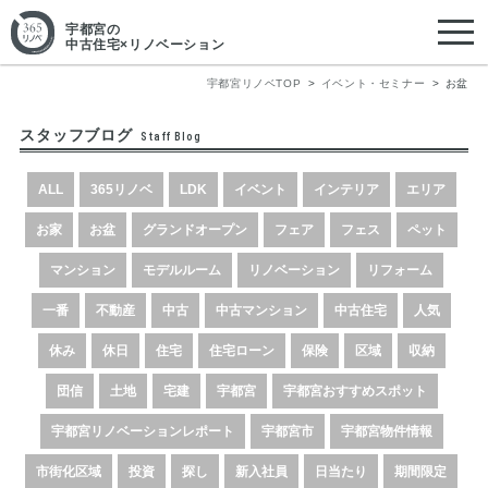
宇都宮
の
中古住宅×リノベーション
宇都宮リノベTOP
イベント・セミナー
お盆
スタッフブログ
Staff Blog
ALL
365リノベ
LDK
イベント
インテリア
エリア
お家
お盆
グランドオープン
フェア
フェス
ペット
マンション
モデルルーム
リノベーション
リフォーム
一番
不動産
中古
中古マンション
中古住宅
人気
休み
休日
住宅
住宅ローン
保険
区域
収納
団信
土地
宅建
宇都宮
宇都宮おすすめスポット
宇都宮リノベーションレポート
宇都宮市
宇都宮物件情報
市街化区域
投資
探し
新入社員
日当たり
期間限定