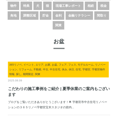
物件
特典
犬
猫
現場工事レポート
相続
税金
角地
調整区域
貯金
金利
金融リテラシー
間取り
関東
お盆
365リノベ, イベント, エリア, お家, お盆, フェア, フェス, モデルルーム, リノベー
ション, リフォーム, 不動産, 中古, 中古住宅, 休み, 休日, 住宅, 宇都宮, 宇都宮物件
情報, 探し, 期間限定, 関東
2025.08.09
こだわりの施工事例をご紹介 | 夏季休業のご案内もござい
ます
ブログをご覧いただきありがとうございます！🌟 宇都宮市中古住宅リノベー
ションの３６５リノベ宇都宮宝木スタジオの箭内...